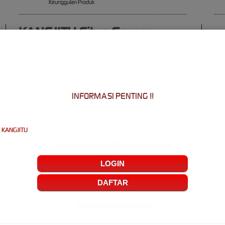
Keunggulan Produk
KANGJITU Situs Game
Online Arena Bermain
Favorit
TE
KANGJITU
adalah situs game online arena bermain yang menghadirkan
INFORMASI PENTING !!
beragam permainan populer dengan banyak fitur menarik untuk
memberikan pengalaman bermain yang lebih seru dan nyaman.
Didukung tampilan website yang modern, sistem yang stabil, serta akses
yang responsif, KANGJITU dapat dimainkan melalui desktop maupun
smartphone kapan saja. Dengan proses login yang mudah dan navigasi
Mainkan Gamenya & Rasakan Sensasinya!
yang sederhana, setiap pengguna dapat menikmati berbagai pilihan
game favorit tanpa hambatan.
LOGIN
Beragam Fitur Menarik di
DAFTAR
KANGJITU
100% Aman & Terpercaya!
Sebagai platform game online terpercaya,
KANGJITU
menyediakan
berbagai fitur unggulan yang dirancang untuk meningkatkan