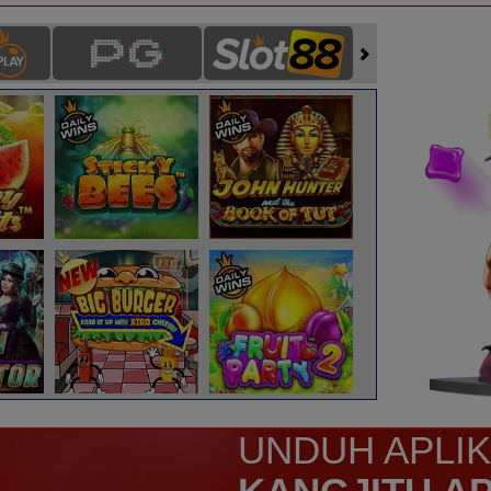
UNDUH APLIK