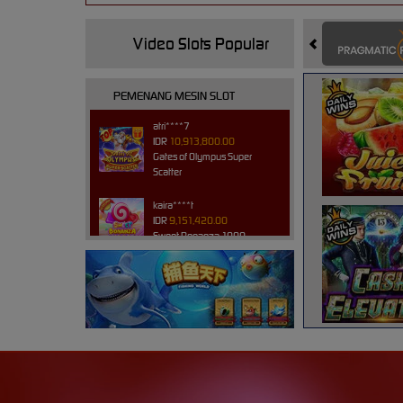
Video Slots Popular
PEMENANG MESIN SLOT
atri****7
IDR
10,913,800.00
Gates of Olympus Super
Scatter
kaira****t
IDR
9,151,420.00
Sweet Bonanza 1000
d****7
IDR
3,276,000.00
Mahjong Wins 3 – Black
Scatter
yunisa****h
IDR
3,010,000.00
Rujak Bonanza