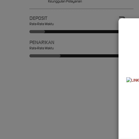
Keunggulan Pelayanan
3
DEPOSIT
Min
Rata-Rata Waktu
5
PENARIKAN
Min
Rata-Rata Waktu