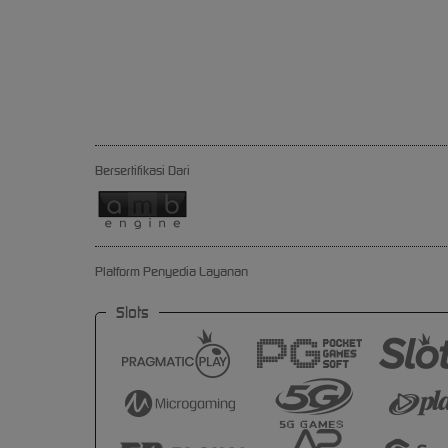
Bersertifikasi Dari
Platform Penyedia Layanan
Slots