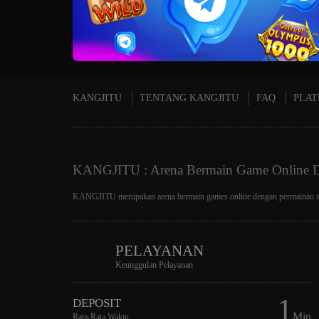
KANGJITU
TENTANG KANGJITU
FAQ
PLAT
KANGJITU : Arena Bermain Game Online Den
KANGJITU merupakan arena bermain games online dengan permainan terle
PELAYANAN
Keunggulan Pelayanan
1
DEPOSIT
Min
Rata-Rata Waktu