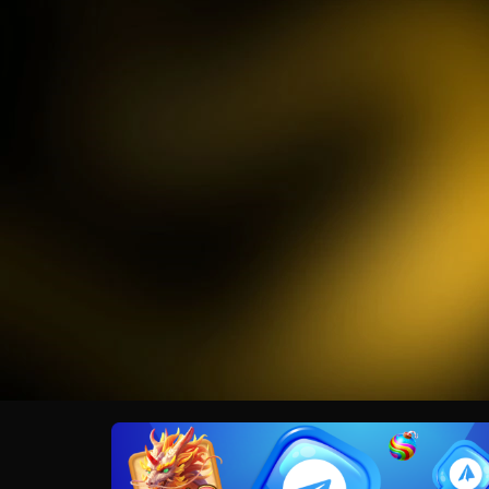
gac****p
IDR
9,122,000.00
Gates of Olympus™
ma****z
IDR
3,777,210.00
Sweet Bonanza
sa2****4
IDR
4,421,000.00
Gates of Gatot Kaca 1000
pet****17
IDR
8,126,000.00
Spaceman
ya****er
IDR
12,659,100.00
Starlight Princess
bu****2
IDR
15,234,000.00
Mahjong Wins 3 – Black
Scatter