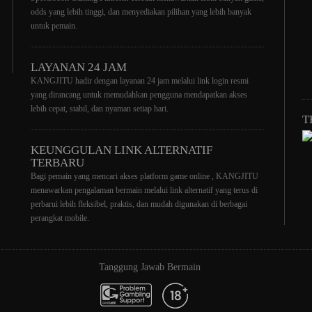
odds yang lebih tinggi, dan menyediakan pilihan yang lebih banyak
untuk pemain.
LAYANAN 24 JAM
KANGJITU hadir dengan layanan 24 jam melalui link login resmi
yang dirancang untuk memudahkan pengguna mendapatkan akses
lebih cepat, stabil, dan nyaman setiap hari.
T
KEUNGGULAN LINK ALTERNATIF
TERBARU
Bagi pemain yang mencari akses platform game online , KANGJITU
menawarkan pengalaman bermain melalui link alternatif yang terus di
perbarui lebih fleksibel, praktis, dan mudah digunakan di berbagai
perangkat mobile.
Tanggung Jawab Bermain