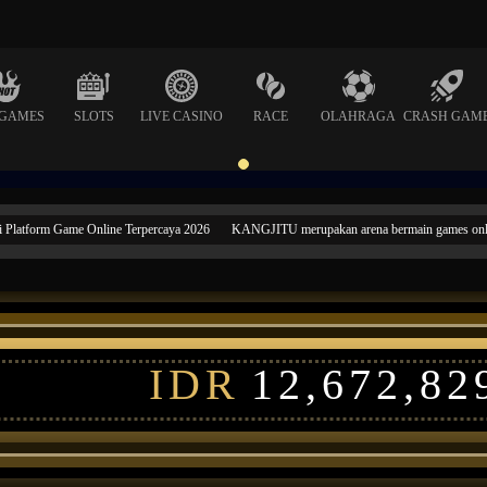
 GAMES
SLOTS
LIVE CASINO
RACE
OLAHRAGA
CRASH GAM
orm Game Online Terpercaya 2026
KANGJITU merupakan arena bermain games online dengan 
IDR
12,672,82