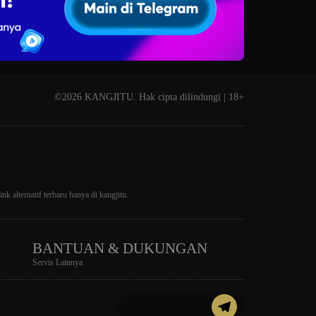
©2026 KANGJITU. Hak cipta dilindungi | 18+
alternatif terbaru hanya di kangjitu.
BANTUAN & DUKUNGAN
Servis Lainnya