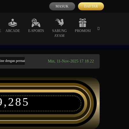
MASUK
DAFTAR
E
ARCADE
E-SPORTS
SABUNG
PROMOSI
AYAM
permainan terlengkap dan tampilan modern, dapatkan pengalaman bermain dalam satu genggama
Min, 11-Nov-2025 17.18.22
9,285