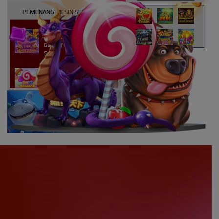
PEMENANG MESIN SLOT
atri****7
IDR
10,913,800.00
Gates of Olympus Super
Scatter
kaira****t
IDR
9,151,420.00
Sweet Bonanza 1000
d****7
IDR
3,276,000.00
Mahjong Wins 3 – Black
Scatter
yunisa****h
IDR
3,010,000.00
Rujak Bonanza
n****5
IDR
2,773,000.00
Starlight Christmas
bud****7