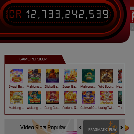
IDR
12,733,242,539
L
GAME POPULER
Sweet Bonanza Super Scatter
Mahjong Wins 3 – Black Scatter
Sticky Bandits Thunder Rail
Sugar Bang Bang 2
Mahjong Ways 2
Wild Bounty Showdown
Nexus Koi Gate
Mahjong Ways
Wukong - Black Scatter
Bang Gacor 1000
Fortune Gems
Gates of Olympus Super Scatter
Lucky Twins Nexus
The Crypt
Video Slots Popular