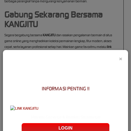
berbagai perangkat tanpa mengurangi kenyamanan bermain.
Gabung Sekarang Bersama
KANGJITU
Segera bergabung bersama
KANGJITU
dan rasakan pengalaman bermain di situs
game online yang menghadirkan koleksi permainan lengkap, fitur modern, akses
cepat, serta layanan profesional setiap hari. Mainkan game favoritmu melalui
link
alternatif resmi KANGJITU terbaru
dan nikmati arena bermain yang nyaman, aman,
×
serta dirancang untuk memberikan hiburan digital terbaik bagi seluruh pengguna.
BANTUAN & DUKUNGAN
Servis Lainnya
INFORMASI PENTING !!
Login APK KANGJITU
Mainkan Gamenya & Rasakan Sensasinya!
TERHUBUNG DENGAN KAMI
LOGIN