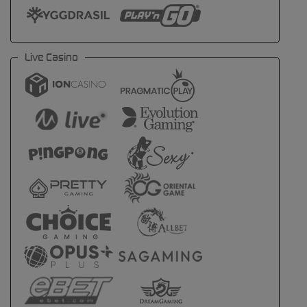
Live Casino