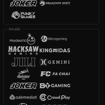
Arcade