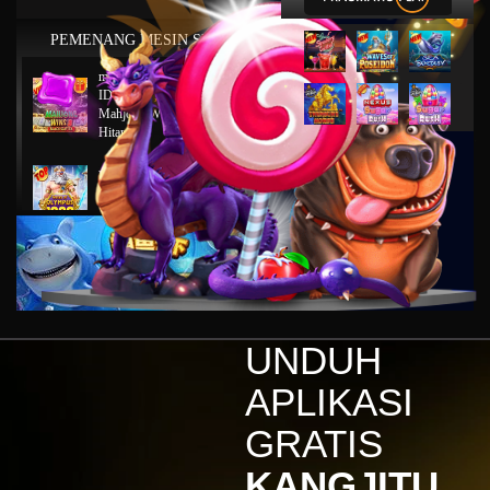
PEMENANG MESIN SLOT
mu****45
IDR
8,777,8888.00
Mahjong Wins 2 – Scatter
Hitam
ya****tz
IDR
11,663,754.00
Starlight Princess x500
jus****12
IDR
5,231,773.00
Gates of Olympus 1000
gab****7
IDR
3,754,000.00
UNDUH
Mahjong ways 3 - Black
Scatter
APLIKASI
gac****p
GRATIS
IDR
9,122,000.00
Gates of Olympus™
KANGJITU