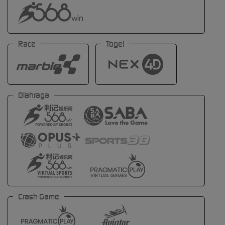
Race
Togel
Olahraga
Crash Game