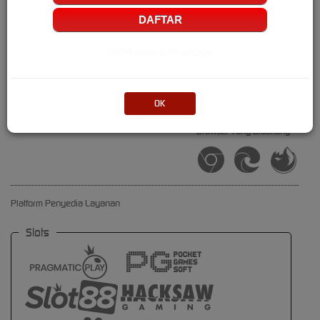
DAFTAR
Bersertifikasi Dari
100% Aman & Terpercaya!
Tanggung Jawab Bermain
OK
Browser Yang Didukung
Platform Penyedia Layanan
Slots