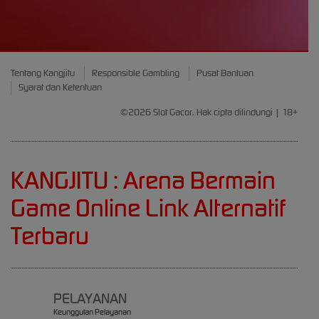
Tentang Kangjitu
Responsible Gambling
Pusat Bantuan
Syarat dan Ketentuan
©2026 Slot Gacor. Hak cipta dilindungi | 18+
KANGJITU : Arena Bermain
Game Online Link Alternatif
Terbaru
PELAYANAN
Keunggulan Pelayanan