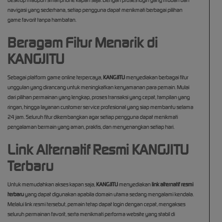
desktop maupun smartphone kapan saja. Dengan proses login yang mudah dan
navigasi yang sederhana, setiap pengguna dapat menikmati berbagai pilihan
game favorit tanpa hambatan.
Beragam Fitur Menarik di
KANGJITU
Sebagai platform game online terpercaya,
KANGJITU
menyediakan berbagai fitur
unggulan yang dirancang untuk meningkatkan kenyamanan para pemain. Mulai
dari pilihan permainan yang lengkap, proses transaksi yang cepat, tampilan yang
ringan, hingga layanan customer service profesional yang siap membantu selama
24 jam. Seluruh fitur dikembangkan agar setiap pengguna dapat menikmati
pengalaman bermain yang aman, praktis, dan menyenangkan setiap hari.
Link Alternatif Resmi KANGJITU
Terbaru
Untuk memudahkan akses kapan saja,
KANGJITU
menyediakan
link alternatif resmi
terbaru
yang dapat digunakan apabila domain utama sedang mengalami kendala.
Melalui link resmi tersebut, pemain tetap dapat login dengan cepat, mengakses
seluruh permainan favorit, serta menikmati performa website yang stabil di