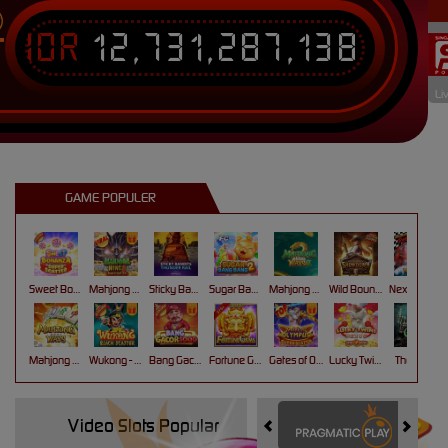
IDR
12,731,287,138
T
Li
GAME POPULER
Sweet Bonanza Super Scatter
Mahjong Wins 3 – Black Scatter
Sticky Bandits Thunder Rail
Sugar Bang Bang 2
Mahjong Ways 2
Wild Bounty Showdown
Nexus Koi Gate
Mahjong Ways
Wukong - Black Scatter
Bang Gacor 1000
Fortune Gems
Gates of Olympus Super Scatter
Lucky Twins Nexus
The Crypt
Video Slots Popular