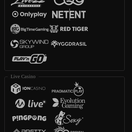
Live Casino