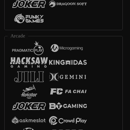
Arcade