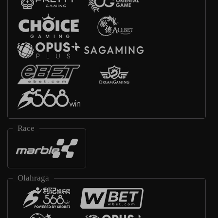
Race
Olahraga