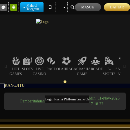
Main di
MASUK
DAFTAR
Telegram
HOT
SLOTS
LIVE
RACE
OLAHRAGA
CRASH
ARCADE
E-
SABUN
GAMES
CASINO
GAME
SPORTS
AYAM
Min, 11-Nov-2025
Link Login Resmi Platform Game Online Terpercaya 2026
KANGJITU
Pemberitahuan
17.18.22