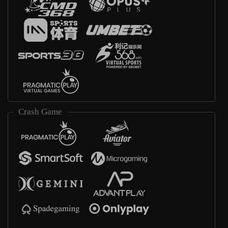
Crash Game